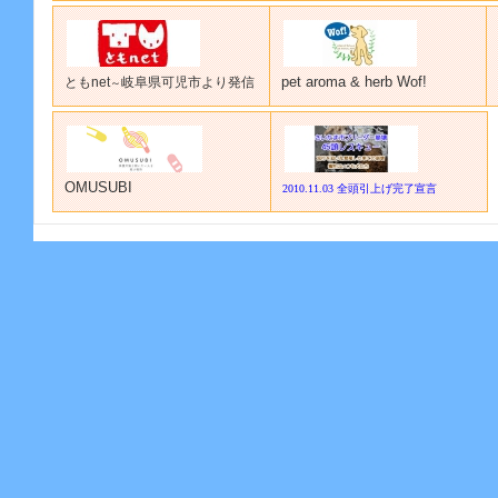
pet aroma & herb Wof!
ともnet
岐阜県可児市より発信
～
OMUSUBI
2010.11.03 全頭引上げ完了宣言