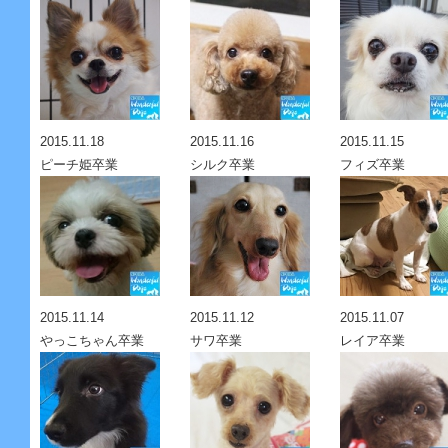
2015.11.18
2015.11.16
2015.11.15
ピーチ姫卒業
シルク卒業
フィズ卒業
2015.11.14
2015.11.12
2015.11.07
やっこちゃん卒業
サワ卒業
レイア卒業