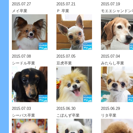
2015.07.27
2015.07.21
2015.07.19
メイ卒業
Ｐ 卒業
モエエシャンドン
2015.07.08
2015.07.05
2015.07.04
シードル卒業
豆虎卒業
みたらし卒業
2015.07.03
2015.06.30
2015.06.29
シーバス卒業
こぽんず卒業
リタ卒業