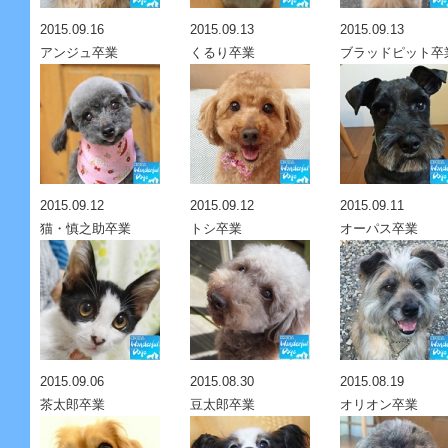
2015.09.16
2015.09.13
2015.09.13
アンジュ卒業
くるり卒業
ブラッドピット卒
2015.09.12
2015.09.12
2015.09.11
猫・慎之助卒業
トシ卒業
オーパス卒業
2015.09.06
2015.08.30
2015.08.19
茶太郎卒業
豆太郎卒業
オリオン卒業