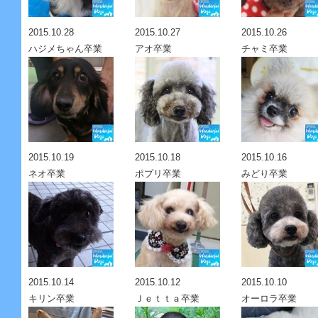
2015.10.28
2015.10.27
2015.10.26
ハジメちゃん卒業
アオ卒業
チャミ卒業
2015.10.19
2015.10.18
2015.10.16
ネオ卒業
ポプリ卒業
みどり卒業
2015.10.14
2015.10.12
2015.10.10
キリン卒業
Ｊｅｔｔａ卒業
オーロラ卒業