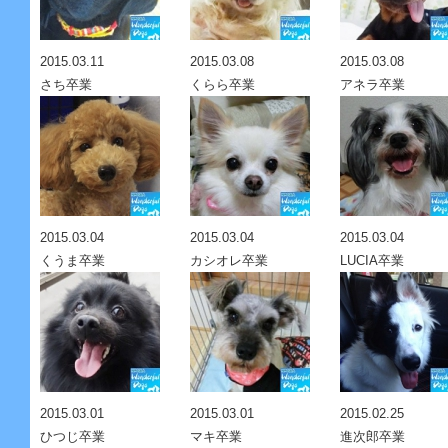
2015.03.11
2015.03.08
2015.03.08
さち卒業
くらら卒業
アネラ卒業
2015.03.04
2015.03.04
2015.03.04
くうま卒業
カシオレ卒業
LUCIA卒業
2015.03.01
2015.03.01
2015.02.25
ひつじ卒業
マキ卒業
進次郎卒業