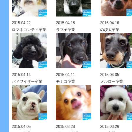
2015.04.22
2015.04.18
2015.04.16
ロマネコンティ卒業
ラブ子卒業
のび太卒業
2015.04.14
2015.04.11
2015.04.05
バドワイザー卒業
モナコ卒業
メルロー卒業
2015.04.05
2015.03.28
2015.03.26