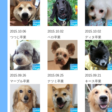
2015.10.06
2015.10.02
2015.10.02
つつじ卒業
ペロ卒業
ディタ卒業
2015.09.26
2015.09.25
2015.09.21
マーブル卒業
ナツミ卒業
キース卒業