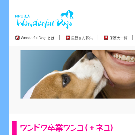
Wonderful Dogsとは
里親さん募集
保護犬一覧