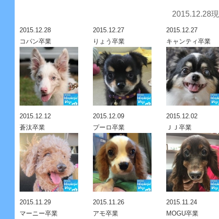
2015.12.28
現
2015.12.28
2015.12.27
2015.12.27
コパン卒業
りょう卒業
キャンティ卒業
2015.12.12
2015.12.09
2015.12.02
蒼汰卒業
プーロ卒業
ＪＪ卒業
2015.11.29
2015.11.26
2015.11.24
マーニー卒業
アモ卒業
MOGU卒業