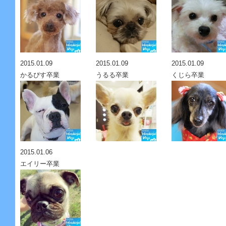
2015.01.09
2015.01.09
2015.01.09
かるぴす卒業
うるる卒業
くじら卒業
2015.01.06
エイリー卒業