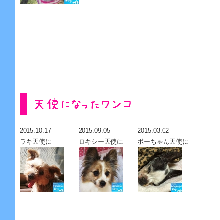
2015.10.17
2015.09.05
2015.03.02
ラキ天使に
ロキシー天使に
ボーちゃん天使に